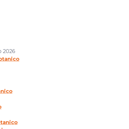
o 2026
otanico
anico
o
tanico