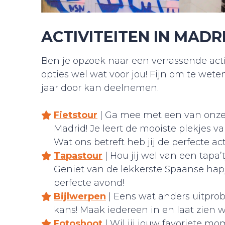
ACTIVITEITEN IN MADR
Ben je opzoek naar een verrassende acti
opties wel wat voor jou! Fijn om te weten
jaar door kan deelnemen.
Fietstour
| Ga mee met een van onze 
Madrid! Je leert de mooiste plekjes 
Wat ons betreft heb jij de perfecte ac
Tapastour
| Hou jij wel van een tapa
Geniet van de lekkerste Spaanse hapj
perfecte avond!
Bijlwerpen
| Eens wat anders uitprob
kans! Maak iedereen in en laat zien w
Fotoshoot
| Wil jij jouw favoriete m