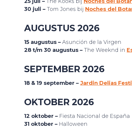
25 juli –
The Kooks bij
Noches del Bota
30 juli –
Tom Jones bij
Noches del Bota
AUGUSTUS 2026
15 augustus –
Asunción de la Virgen
28 t/m 30 augustus –
The Weeknd in
E
SEPTEMBER 2026
18 & 19 september –
Jardin Delias Festi
OKTOBER 2026
12 oktober –
Fiesta Nacional de España
31 oktober –
Halloween