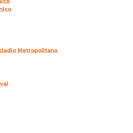
nico
nico
stadio Metropolitano
val