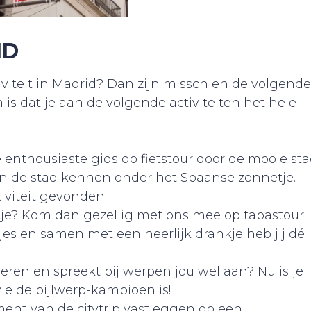
ID
viteit in Madrid? Dan zijn misschien de volgende
 is dat je aan de volgende activiteiten het hele
enthousiaste gids op fietstour door de mooie st
van de stad kennen onder het Spaanse zonnetje.
tiviteit gevonden!
’tje? Kom dan gezellig met ons mee op tapastour!
es en samen met een heerlijk drankje heb jij dé
eren en spreekt bijlwerpen jou wel aan? Nu is je
ie de bijlwerp-kampioen is!
oment van de citytrip vastleggen op een