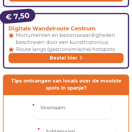
€ 7,50
Digitale Wandelroute Centrum
Monumenten en bezienswaardigheden
beschreven door een kunsthistoricus.
CONTACT
Route langs (gastronomische) hotspots.
Bestel hier
Tips ontvangen van locals over de mooiste
spots in spanje?
Voornaam
*
Achternaam
*