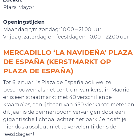
Plaza Mayor
Openingstijden
Maandag t/m zondag: 10.00 – 21.00 uur
Vrijdag, zaterdag en feestdagen: 10.00 – 22.00 uur
MERCADILLO ‘LA NAVIDEÑA’ PLAZA
DE ESPAÑA (KERSTMARKT OP
PLAZA DE ESPAÑA)
Tot 6 januari is Plaza de España ook wel te
beschouwen als het centrum van kerst in Madrid:
er is een straatmarkt met 40 verschillende
kraampjes, een ijsbaan van 450 vierkante meter en
dit jaar is de dennenboom vervangen door een
HANDIG!
gigantische lichtbal achter het park. Je hoeft je
hier dus absoluut niet te vervelen tijdens de
feestdagen!