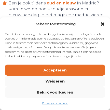
Ben je ook tijdens
oud en nieuw
in Madrid?
Kom te weten hoe ze oudjaarsavond en
nieuwjaarsdag in het magische madrid vieren.
Beheer toestemming
Om de beste ervaringen te bieden, gebruiken wij technologieën zoals
cookies om informatie over je apparaat op te slaan en/of te raadplegen.
Onderwerpen
Door in te stemmen met deze technologieën kunnen wij gegevens
zoals surfgedrag of unieke ID's op deze site verwerken. Als je geen
toestemming geeft of uw toestemming intrekt, kan dit een nadelige
Kerstsfeertje
invloed hebben op bepaalde functies en mogelijkheden.
Zonnetje of sneeuw?
24 december uiteten op kerstavond
Accepteren
24 december feestjes
25 december lunchen en dineren op eerste
Weigeren
kerstdag
Kerstmarktjes
Bekijk voorkeuren
Activiteiten rondom kerst
Kersttour
Privacy statement
Boek kersttour