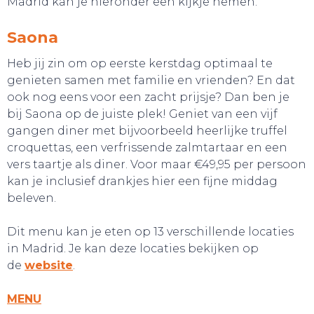
Madrid kan je hieronder een kijkje nemen.
GA UIT!
Saona
Heb jij zin om op eerste kerstdag optimaal te
genieten samen met familie en vrienden? En dat
ook nog eens voor een zacht prijsje? Dan ben je
bij Saona op de juiste plek! Geniet van een vijf
gangen diner met bijvoorbeeld heerlijke truffel
croquettas, een verfrissende zalmtartaar en een
vers taartje als diner. Voor maar €49,95 per persoon
kan je inclusief drankjes hier een fijne middag
beleven.
Dit menu kan je eten op 13 verschillende locaties
in Madrid. Je kan deze locaties bekijken op
de
website
.
MENU