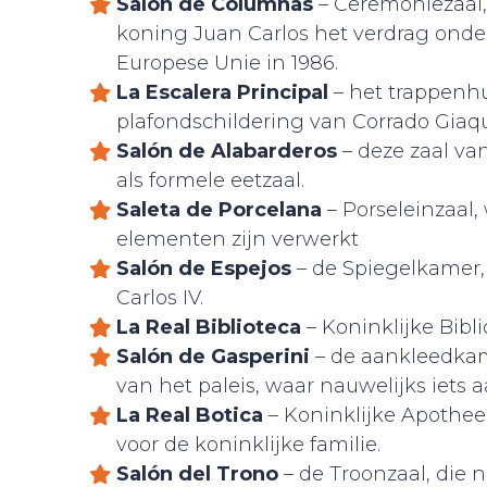
Salón de Columnas
– Ceremoniezaal,
koning Juan Carlos het verdrag ond
Europese Unie in 1986.
La Escalera Principal
– het trappenhu
plafondschildering van Corrado Giaqu
Salón de Alabarderos
– deze zaal va
als formele eetzaal.
Saleta de Porcelana
– Porseleinzaal,
elementen zijn verwerkt
Salón de Espejos
– de Spiegelkamer,
Carlos IV.
La Real Biblioteca
– Koninklijke Bibl
Salón de Gasperini
– de aankleedkam
van het paleis, waar nauwelijks iets a
La Real Botica
– Koninklijke Apothee
voor de koninklijke familie.
Salón del Trono
– de Troonzaal, die n