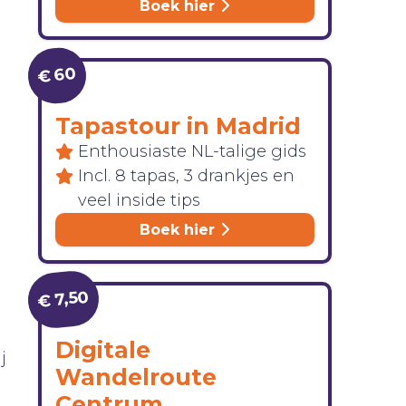
Boek hier
€ 60
Tapastour in Madrid
Enthousiaste NL-talige gids
Incl. 8 tapas, 3 drankjes en
veel inside tips
Boek hier
€ 7,50
Digitale
j
Wandelroute
Centrum