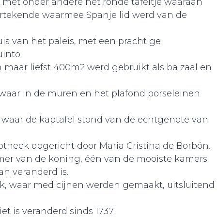
 met onder andere het ronde tafeltje waaraan
ertekende waarmee Spanje lid werd van de
is van het paleis, met een prachtige
into.
n maar liefst 400m2 werd gebruikt als balzaal en
 waar in de muren en het plafond porseleinen
 waar de kaptafel stond van de echtgenote van
iotheek opgericht door Maria Cristina de Borbón.
er van de koning, één van de mooiste kamers
an veranderd is.
k, waar medicijnen werden gemaakt, uitsluitend
iet is veranderd sinds 1737.