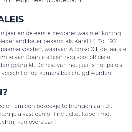
an zijn jeugd heeft doorgebracht.
ALEIS
n jaar en de eerste bewoner was niet koning
Nederland beter bekend als Karel III). Tot 1931
Spaanse vorsten, waarvan Alfonso XIII de laatste
milie van Spanje alleen nog voor officiële
n gebruikt. De rest van het jaar is het paleis
 verschillende kamers bezichtigd worden.
N?
opelen om een bezoekje te brengen aan dit
an je alvast een online ticket kopen mét
chtrij kan overslaan!