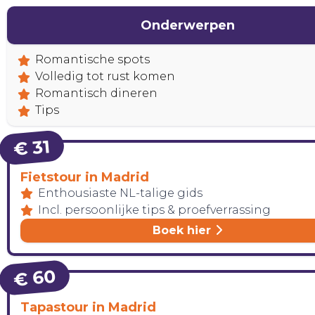
Onderwerpen
Romantische spots
Volledig tot rust komen
Romantisch dineren
Tips
€ 31
Fietstour in Madrid
Enthousiaste NL-talige gids
Incl. persoonlijke tips & proefverrassing
Boek hier
CONTACT
€ 60
Tapastour in Madrid