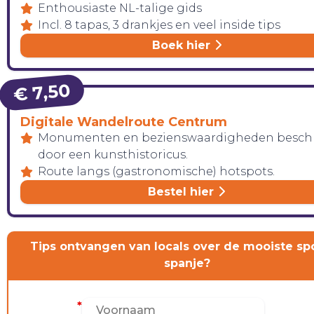
Enthousiaste NL-talige gids
Incl. 8 tapas, 3 drankjes en veel inside tips
Boek hier
€ 7,50
Digitale Wandelroute Centrum
Monumenten en bezienswaardigheden besch
door een kunsthistoricus.
Route langs (gastronomische) hotspots.
Bestel hier
Tips ontvangen van locals over de mooiste spo
spanje?
Voornaam
*