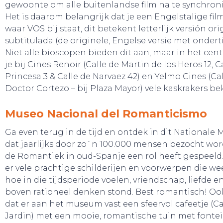
gewoonte om alle buitenlandse film na te synchroni
Het is daarom belangrijk dat je een Engelstalige film
waar VOS bij staat, dit betekent letterlijk versión ori
subtitulada (de originele, Engelse versie met onderti
Niet alle bioscopen bieden dit aan, maar in het ce
je bij Cines Renoir (Calle de Martin de los Heros 12, C
Princesa 3 & Calle de Narvaez 42) en Yelmo Cines (Ca
Doctor Cortezo – bij Plaza Mayor) vele kaskrakers be
Museo Nacional del Romanticismo
Ga even terug in de tijd en ontdek in dit National
dat jaarlijks door zo`n 100.000 mensen bezocht wo
de Romantiek in oud-Spanje een rol heeft gespeeld.
er vele prachtige schilderijen en voorwerpen die w
hoe in die tijdsperiode voelen, vriendschap, liefde 
boven rationeel denken stond. Best romantisch! Ook
SNUIF CULTUUR!
dat er aan het museum vast een sfeervol cafeetje (Ca
Jardin) met een mooie, romantische tuin met fontein