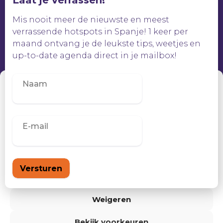
Laat je verrassen!
Mis nooit meer de nieuwste en meest
verrassende hotspots in Spanje! 1 keer per
maand ontvang je de leukste tips, weetjes en
up-to-date agenda direct in je mailbox!
Beheer toestemming
Om de beste ervaringen te bieden, gebruiken wij technologieën zoals
cookies om informatie over je apparaat op te slaan en/of te raadplegen.
Door in te stemmen met deze technologieën kunnen wij gegevens
zoals surfgedrag of unieke ID's op deze site verwerken. Als je geen
toestemming geeft of uw toestemming intrekt, kan dit een nadelige
invloed hebben op bepaalde functies en mogelijkheden.
Accepteren
Weigeren
Bekijk voorkeuren