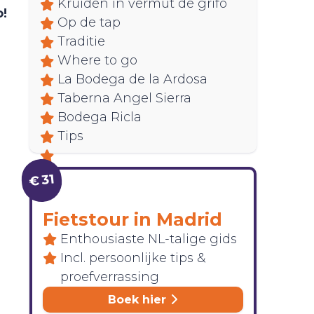
Kruiden in vermut de grifo
o!
Op de tap
Traditie
Where to go
La Bodega de la Ardosa
Taberna Angel Sierra
Bodega Ricla
Tips
€ 31
Fietstour in Madrid
Enthousiaste NL-talige gids
Incl. persoonlijke tips &
proefverrassing
Boek hier