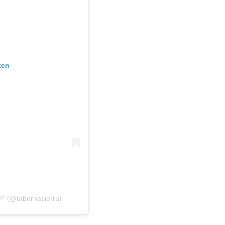
ken
¹⁷ (@tabernasierra)