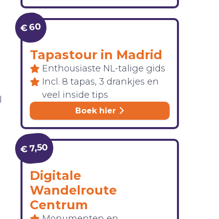
€ 60
Tapastour in Madrid
Enthousiaste NL-talige gids
Incl. 8 tapas, 3 drankjes en
veel inside tips
l
Boek hier
€ 7,50
Digitale
Wandelroute
Centrum
Monumenten en