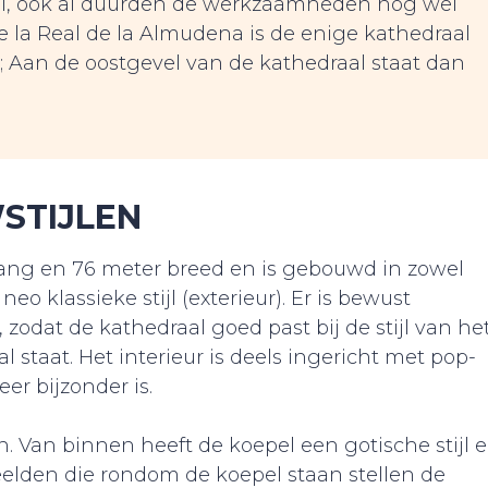
II, ook al duurden de werkzaamheden nog wel
de la Real de la Almudena is de enige kathedraal
s; Aan de oostgevel van de kathedraal staat dan
STIJLEN
lang en 76 meter breed en is gebouwd in zowel
 neo klassieke stijl (exterieur). Er is bewust
 zodat de kathedraal goed past bij de stijl van he
al staat. Het interieur is deels ingericht met pop-
er bijzonder is.
n. Van binnen heeft de koepel een gotische stijl 
eelden die rondom de koepel staan stellen de