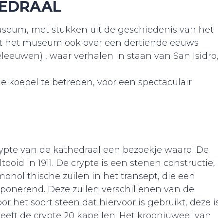
HEDRAAL
useum, met stukken uit de geschiedenis van het
kt het museum ook over een dertiende eeuws
eeuwen) , waar verhalen in staan van San Isidro
 koepel te betreden, voor een spectaculair
ypte van de kathedraal een bezoekje waard. De
oid in 1911. De crypte is een stenen constructie,
monolithische zuilen in het transept, die een
imponerend. Deze zuilen verschillenen van de
 het soort steen dat hiervoor is gebruikt, deze i
 heeft de crypte 20 kapellen. Het kroonjuweel van