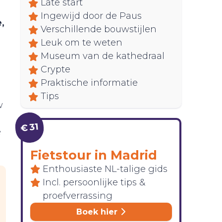
Late start
Ingewijd door de Paus
,
Verschillende bouwstijlen
Leuk om te weten
Museum van de kathedraal
Crypte
Praktische informatie
Tips
w
€ 31
e
Fietstour in Madrid
Enthousiaste NL-talige gids
Incl. persoonlijke tips &
proefverrassing
Boek hier