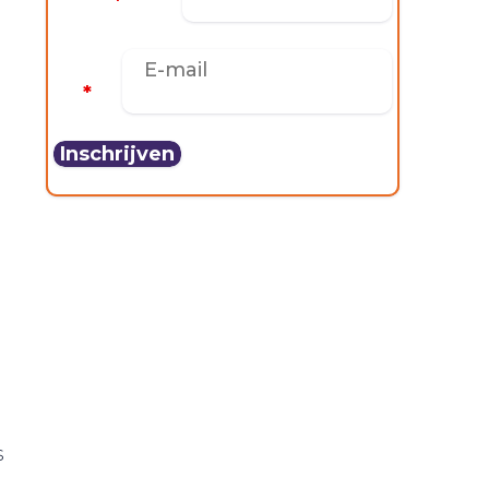
*
E-mail
*
,
s