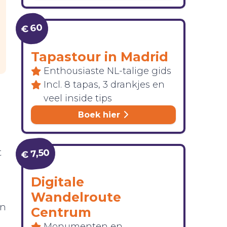
€ 60
Tapastour in Madrid
Enthousiaste NL-talige gids
Incl. 8 tapas, 3 drankjes en
veel inside tips
Boek hier
€ 7,50
t
Digitale
Wandelroute
en
Centrum
Monumenten en