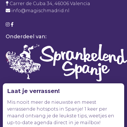
Carrer de Cuba 34, 46006 Valencia
info@magischmadrid.nl
Onderdeel van:
Laat je verrassen!
Mis nooit meer de nieuwste en meest
verrassende hotspots in Spanje! 1 keer per
maand ontvang je de leukste tips, weetjes en
up-to-date agenda direct in je mailbox!