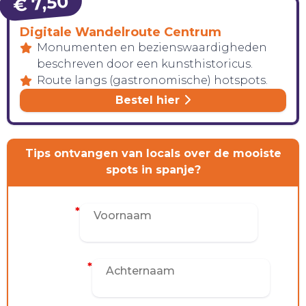
€ 7,50
Digitale Wandelroute Centrum
Monumenten en bezienswaardigheden
beschreven door een kunsthistoricus.
Route langs (gastronomische) hotspots.
Bestel hier
Tips ontvangen van locals over de mooiste
spots in spanje?
Voornaam
*
CONTACT
Achternaam
*