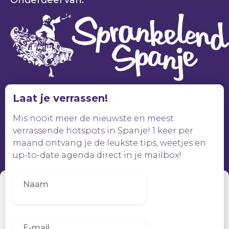
Onderdeel van:
Laat je verrassen!
Mis nooit meer de nieuwste en meest
verrassende hotspots in Spanje! 1 keer per
maand ontvang je de leukste tips, weetjes en
up-to-date agenda direct in je mailbox!
Beheer toestemming
Om de beste ervaringen te bieden, gebruiken wij technologieën zoals
cookies om informatie over je apparaat op te slaan en/of te raadplegen.
Door in te stemmen met deze technologieën kunnen wij gegevens