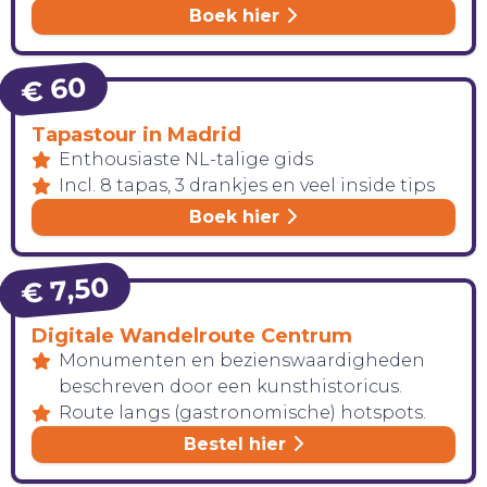
Boek hier
€ 60
HANDIG!
Tapastour in Madrid
Enthousiaste NL-talige gids
Incl. 8 tapas, 3 drankjes en veel inside tips
Boek hier
€ 7,50
Digitale Wandelroute Centrum
Monumenten en bezienswaardigheden
beschreven door een kunsthistoricus.
Route langs (gastronomische) hotspots.
Bestel hier