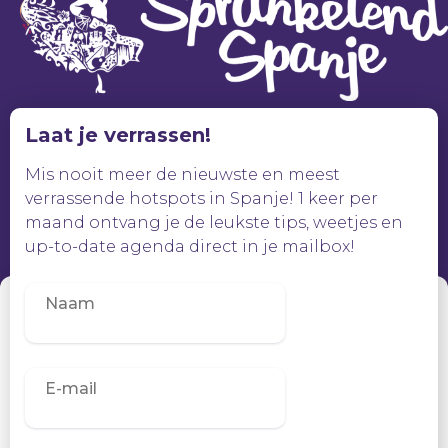
Laat je verrassen!
Mis nooit meer de nieuwste en meest
verrassende hotspots in Spanje! 1 keer per
maand ontvang je de leukste tips, weetjes en
up-to-date agenda direct in je mailbox!
Beheer toestemming
Om de beste ervaringen te bieden, gebruiken wij technologieën zoals
cookies om informatie over je apparaat op te slaan en/of te raadplegen.
Door in te stemmen met deze technologieën kunnen wij gegevens
zoals surfgedrag of unieke ID's op deze site verwerken. Als je geen
toestemming geeft of uw toestemming intrekt, kan dit een nadelige
invloed hebben op bepaalde functies en mogelijkheden.