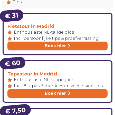
BELEEF!
Tips
€ 31
Fietstour in Madrid
Enthousiaste NL-talige gids
Incl. persoonlijke tips & proefverrassing
Boek hier
€ 60
Tapastour in Madrid
Enthousiaste NL-talige gids
Incl. 8 tapas, 3 drankjes en veel inside tips
Boek hier
€ 7,50