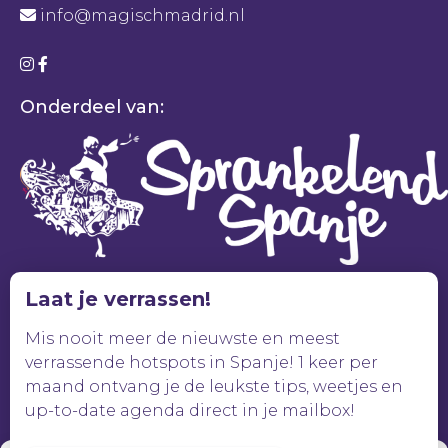
info@magischmadrid.nl
Onderdeel van:
Laat je verrassen!
Mis nooit meer de nieuwste en meest
verrassende hotspots in Spanje! 1 keer per
maand ontvang je de leukste tips, weetjes en
up-to-date agenda direct in je mailbox!