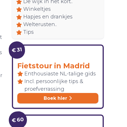
De wijk in het kort..
Winkeltjes
Hapjes en drankjes
Welterusten..
Tips
t
€ 31
s
Fietstour in Madrid
Enthousiaste NL-talige gids
r
Incl. persoonlijke tips &
proefverrassing
Boek hier
€ 60
l