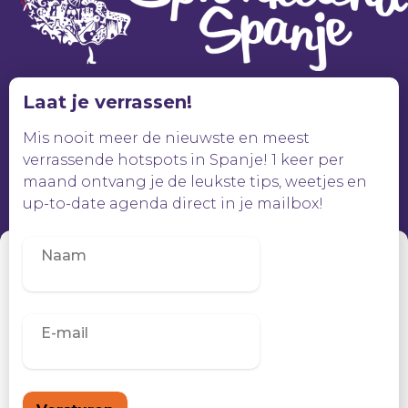
Laat je verrassen!
Mis nooit meer de nieuwste en meest
verrassende hotspots in Spanje! 1 keer per
maand ontvang je de leukste tips, weetjes en
up-to-date agenda direct in je mailbox!
Beheer toestemming
Om de beste ervaringen te bieden, gebruiken wij technologieën zoals
cookies om informatie over je apparaat op te slaan en/of te raadplegen.
Door in te stemmen met deze technologieën kunnen wij gegevens
zoals surfgedrag of unieke ID's op deze site verwerken. Als je geen
toestemming geeft of uw toestemming intrekt, kan dit een nadelige
invloed hebben op bepaalde functies en mogelijkheden.