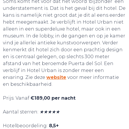
Soms komt het voor dat het woord ‘bijzonder’ een
understatement is. Dat is het geval bij dit hotel. De
TOURS
kans is namelijk niet groot dat je dit al eens eerder
hebt meegemaakt. Je verblijft in Hotel Urban niet
alleen in een superdeluxe hotel, maar ook in een
museum. In de lobby, in de gangen en op je kamer
vind je allerlei antieke kunstvoorwerpen. Verder
kenmerkt dit hotel zich door een prachtig design
en is centraal gelegen, op slechts 300 meter
afstand van het beroemde Puerta del Sol. Een
verblijf in Hotel Urban is zonder meer een
ervaring. Zie deze
website
voor meer informatie
en beschikbaarheid.
Prijs: Vanaf
€189,00 per nacht
Aantal sterren:
★★★★★
Hotelbeoordeling:
8,5+