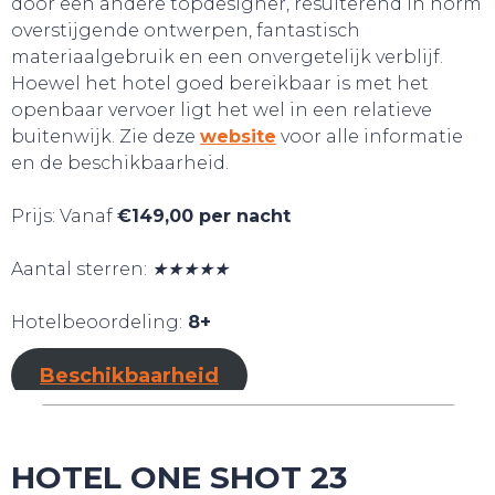
door een andere topdesigner, resulterend in norm
overstijgende ontwerpen, fantastisch
materiaalgebruik en een onvergetelijk verblijf.
Hoewel het hotel goed bereikbaar is met het
openbaar vervoer ligt het wel in een relatieve
buitenwijk. Zie deze
website
voor alle informatie
en de beschikbaarheid.
Prijs: Vanaf
€149,00 per nacht
Aantal sterren:
★★★★★
Hotelbeoordeling:
8+
SLAAP LEKKER!
Beschikbaarheid
HOTEL ONE SHOT 23