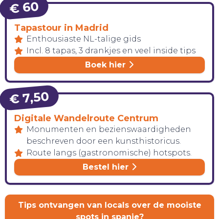
€ 60
Tapastour in Madrid
Enthousiaste NL-talige gids
Incl. 8 tapas, 3 drankjes en veel inside tips
Boek hier
€ 7,50
Digitale Wandelroute Centrum
Monumenten en bezienswaardigheden
beschreven door een kunsthistoricus.
Route langs (gastronomische) hotspots.
Bestel hier
CONTACT
Tips ontvangen van locals over de mooiste
spots in spanje?