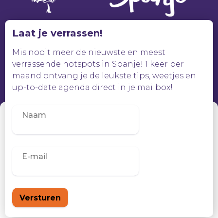
Laat je verrassen!
Mis nooit meer de nieuwste en meest
verrassende hotspots in Spanje! 1 keer per
maand ontvang je de leukste tips, weetjes en
up-to-date agenda direct in je mailbox!
Beheer toestemming
Om de beste ervaringen te bieden, gebruiken wij technologieën zoals
cookies om informatie over je apparaat op te slaan en/of te raadplegen.
Door in te stemmen met deze technologieën kunnen wij gegevens
zoals surfgedrag of unieke ID's op deze site verwerken. Als je geen
toestemming geeft of uw toestemming intrekt, kan dit een nadelige
invloed hebben op bepaalde functies en mogelijkheden.
Accepteren