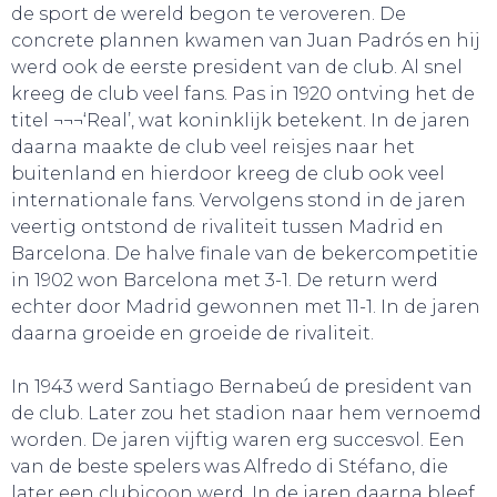
de sport de wereld begon te veroveren. De
concrete plannen kwamen van Juan Padrós en hij
werd ook de eerste president van de club. Al snel
kreeg de club veel fans. Pas in 1920 ontving het de
titel ¬¬¬‘Real’, wat koninklijk betekent. In de jaren
daarna maakte de club veel reisjes naar het
buitenland en hierdoor kreeg de club ook veel
internationale fans. Vervolgens stond in de jaren
veertig ontstond de rivaliteit tussen Madrid en
Barcelona. De halve finale van de bekercompetitie
in 1902 won Barcelona met 3-1. De return werd
echter door Madrid gewonnen met 11-1. In de jaren
daarna groeide en groeide de rivaliteit.
GA UIT!
In 1943 werd Santiago Bernabeú de president van
de club. Later zou het stadion naar hem vernoemd
worden. De jaren vijftig waren erg succesvol. Een
van de beste spelers was Alfredo di Stéfano, die
later een clubicoon werd. In de jaren daarna bleef