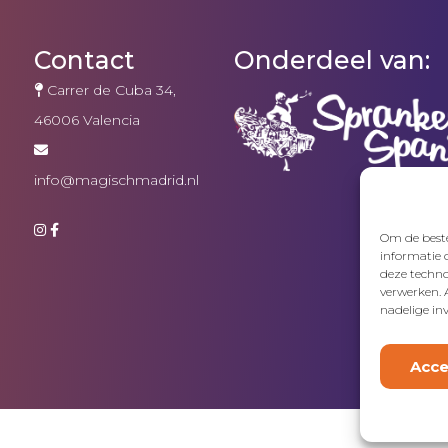
Contact
Onderdeel van:
Carrer de Cuba 34,
46006 Valencia
info@magischmadrid.nl
Om de beste
informatie 
deze techno
verwerken. 
nadelige in
Acce