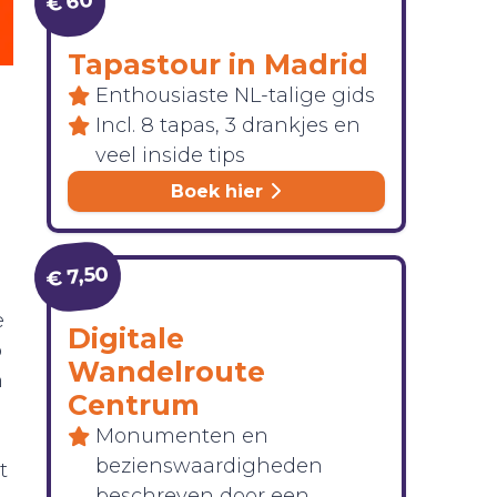
€ 60
Tapastour in Madrid
Enthousiaste NL-talige gids
Incl. 8 tapas, 3 drankjes en
veel inside tips
Boek hier
€ 7,50
e
Digitale
o
Wandelroute
n
Centrum
Monumenten en
bezienswaardigheden
t
beschreven door een