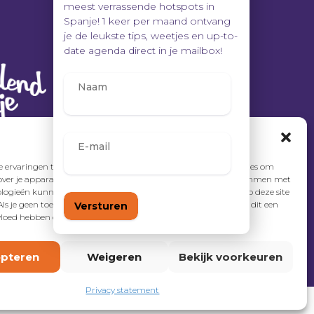
meest verrassende hotspots in
Spanje! 1 keer per maand ontvang
je de leukste tips, weetjes en up-to-
date agenda direct in je mailbox!
Beheer toestemming
 ervaringen te bieden, gebruiken wij technologieën zoals cookies om
over je apparaat op te slaan en/of te raadplegen. Door in te stemmen met
logieën kunnen wij gegevens zoals surfgedrag of unieke ID's op deze site
Als je geen toestemming geeft of uw toestemming intrekt, kan dit een
vloed hebben op bepaalde functies en mogelijkheden.
pteren
Weigeren
Bekijk voorkeuren
Privacy statement