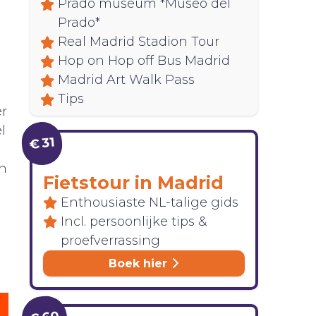
Prado museum *Museo del
Prado*
Real Madrid Stadion Tour
Hop on Hop off Bus Madrid
Madrid Art Walk Pass
Tips
er
l
€ 31
n
an
Fietstour in Madrid
Enthousiaste NL-talige gids
Incl. persoonlijke tips &
proefverrassing
Boek hier