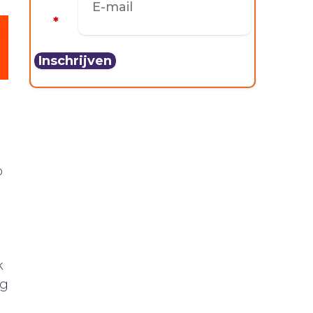
E-mail
*
o
k
rg