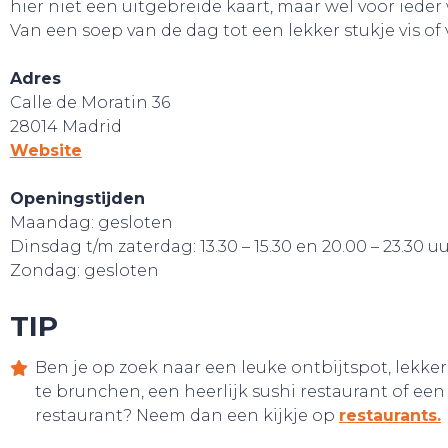
hier niet een uitgebreide kaart, maar wel voor ieder 
Van een soep van de dag tot een lekker stukje vis of 
Adres
Calle de Moratin 36
28014 Madrid
Website
Openingstijden
Maandag: gesloten
Dinsdag t/m zaterdag: 13.30 – 15.30 en 20.00 – 23.30 u
Zondag: gesloten
TIP
Ben je op zoek naar een leuke ontbijtspot, lekke
CONTACT
te brunchen, een heerlijk sushi restaurant of een
restaurant? Neem dan een kijkje op
restaurants.