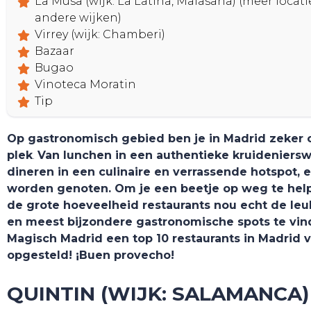
La Musa (wijk: La Latina, Malasaña) (meer locati
andere wijken)
Virrey (wijk: Chamberi)
Bazaar
Bugao
Vinoteca Moratin
HOME
Tip
Op gastronomisch gebied ben je in Madrid zeker o
plek
.
Van lunchen in een authentieke kruideniersw
dineren in een culinaire en verrassende hotspot, e
worden genoten. Om je een beetje op weg te hel
de grote hoeveelheid restaurants nou echt de leu
en meest bijzondere gastronomische spots te vin
Magisch Madrid een top 10 restaurants in Madrid v
opgesteld! ¡Buen provecho!
QUINTIN (WIJK: SALAMANCA)