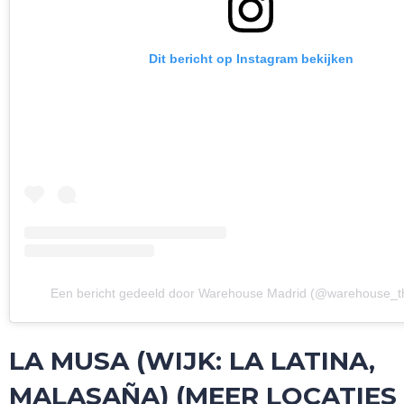
Dit bericht op Instagram bekijken
Een bericht gedeeld door Warehouse Madrid (@warehouse_t
LA MUSA (WIJK: LA LATINA,
GA UIT!
MALASAÑA) (MEER LOCATIES 