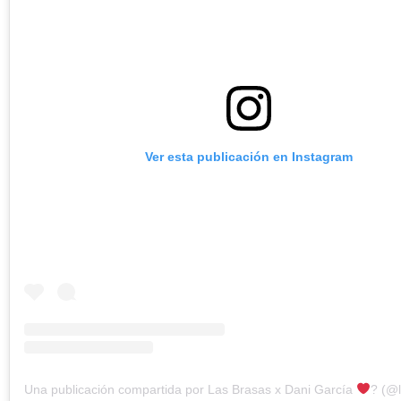
Ver esta publicación en Instagram
Una publicación compartida por Las Brasas x Dani García
‍? (@l