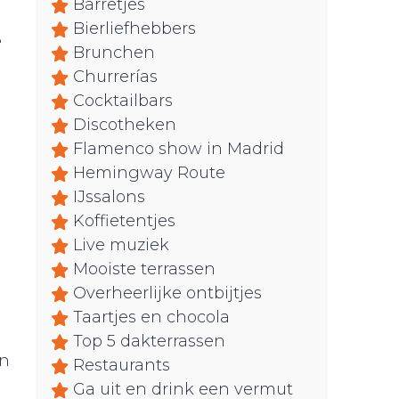
Barretjes
Bierliefhebbers
e
Brunchen
Churrerías
Cocktailbars
Discotheken
Flamenco show in Madrid
Hemingway Route
IJssalons
Koffietentjes
Live muziek
Mooiste terrassen
Overheerlijke ontbijtjes
Taartjes en chocola
Top 5 dakterrassen
en
Restaurants
Ga uit en drink een vermut