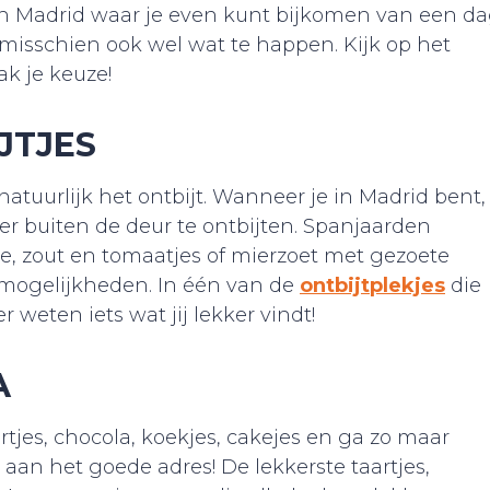
e in Madrid waar je even kunt bijkomen van een d
n misschien ook wel wat te happen. Kijk op het
k je keuze!
JTJES
natuurlijk het ontbijt. Wanneer je in Madrid bent,
r buiten de deur te ontbijten. Spanjaarden
lie, zout en tomaatjes of mierzoet met gezoete
r mogelijkheden. In één van de
ontbijtplekjes
die
 weten iets wat jij lekker vindt!
A
artjes, chocola, koekjes, cakejes en ga zo maar
 aan het goede adres! De lekkerste taartjes,