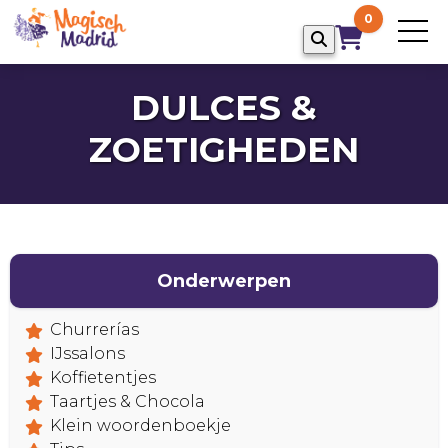
0
DULCES &
ZOETIGHEDEN
Onderwerpen
HOME
Churrerías
IJssalons
Koffietentjes
Taartjes & Chocola
Klein woordenboekje