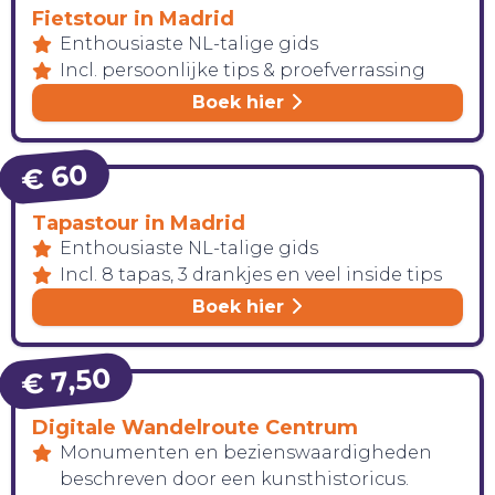
Fietstour in Madrid
Enthousiaste NL-talige gids
Incl. persoonlijke tips & proefverrassing
Boek hier
€ 60
Tapastour in Madrid
Enthousiaste NL-talige gids
Incl. 8 tapas, 3 drankjes en veel inside tips
Boek hier
€ 7,50
Digitale Wandelroute Centrum
Monumenten en bezienswaardigheden
HANDIG!
beschreven door een kunsthistoricus.