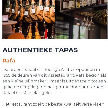
AUTHENTIEKE TAPAS
Rafa
TOURS
De broers Rafael en Rodrigo Andrés openden in
1955 de deuren van dit visrestaurant. Rafa begon als
een kleine wijnmakerij, maar is uitgegroeid tot een
geliefde eetgelegenheid, gerund door hun zonen
Rafael en Michelangelo.
Het restaurant zoekt de beste kwaliteit verse vis en