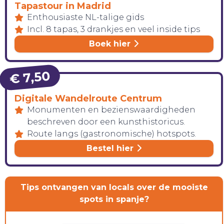
Tapastour in Madrid
CONTACT
Enthousiaste NL-talige gids
Incl. 8 tapas, 3 drankjes en veel inside tips
Boek hier
€ 7,50
Digitale Wandelroute Centrum
Monumenten en bezienswaardigheden
beschreven door een kunsthistoricus.
Route langs (gastronomische) hotspots.
Bestel hier
Tips ontvangen van locals over de mooiste
spots in spanje?