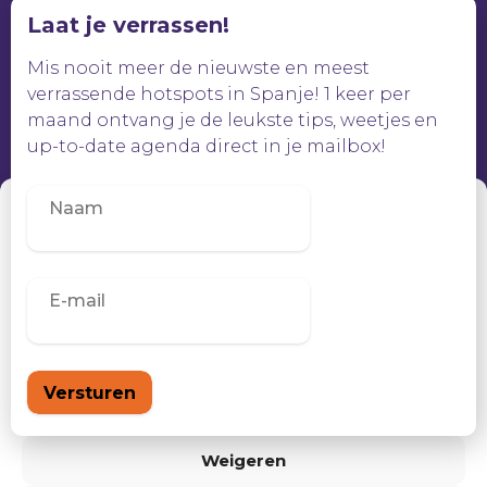
Laat je verrassen!
Mis nooit meer de nieuwste en meest
verrassende hotspots in Spanje! 1 keer per
maand ontvang je de leukste tips, weetjes en
up-to-date agenda direct in je mailbox!
Beheer toestemming
Om de beste ervaringen te bieden, gebruiken wij technologieën zoals
cookies om informatie over je apparaat op te slaan en/of te raadplegen.
Door in te stemmen met deze technologieën kunnen wij gegevens
zoals surfgedrag of unieke ID's op deze site verwerken. Als je geen
toestemming geeft of uw toestemming intrekt, kan dit een nadelige
invloed hebben op bepaalde functies en mogelijkheden.
Accepteren
Weigeren