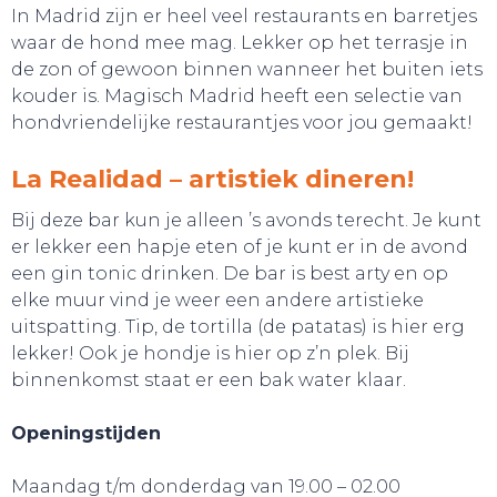
In Madrid zijn er heel veel restaurants en barretjes
waar de hond mee mag. Lekker op het terrasje in
de zon of gewoon binnen wanneer het buiten iets
kouder is. Magisch Madrid heeft een selectie van
hondvriendelijke restaurantjes voor jou gemaakt!
La Realidad – artistiek dineren!
Bij deze bar kun je alleen ’s avonds terecht. Je kunt
er lekker een hapje eten of je kunt er in de avond
een gin tonic drinken. De bar is best arty en op
elke muur vind je weer een andere artistieke
uitspatting. Tip, de tortilla (de patatas) is hier erg
GA UIT!
lekker! Ook je hondje is hier op z’n plek. Bij
binnenkomst staat er een bak water klaar.
Openingstijden
Maandag t/m donderdag van 19.00 – 02.00