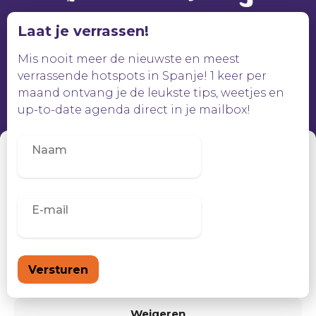
Laat je verrassen!
Mis nooit meer de nieuwste en meest
verrassende hotspots in Spanje! 1 keer per
maand ontvang je de leukste tips, weetjes en
up-to-date agenda direct in je mailbox!
Beheer toestemming
Om de beste ervaringen te bieden, gebruiken wij technologieën zoals
cookies om informatie over je apparaat op te slaan en/of te raadplegen.
Door in te stemmen met deze technologieën kunnen wij gegevens
zoals surfgedrag of unieke ID's op deze site verwerken. Als je geen
toestemming geeft of uw toestemming intrekt, kan dit een nadelige
invloed hebben op bepaalde functies en mogelijkheden.
Accepteren
Weigeren