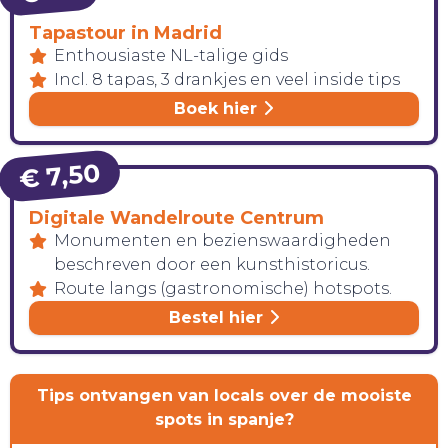
Tapastour in Madrid
Enthousiaste NL-talige gids
Incl. 8 tapas, 3 drankjes en veel inside tips
Boek hier
€ 7,50
Digitale Wandelroute Centrum
Monumenten en bezienswaardigheden
beschreven door een kunsthistoricus.
Route langs (gastronomische) hotspots.
Bestel hier
Tips ontvangen van locals over de mooiste
spots in spanje?